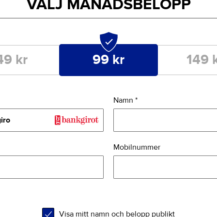
VÄLJ MÅNADSBELOPP
49
kr
99
kr
149
k
Namn *
iro
Mobilnummer
Visa mitt namn och belopp publikt