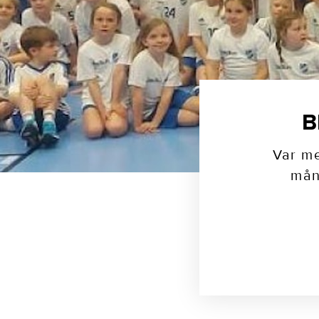
B
Var m
mån