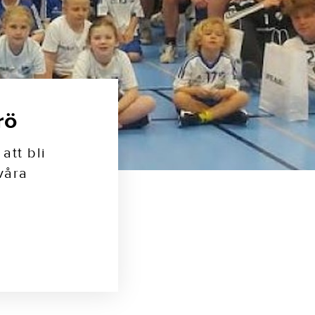
rö
tt bli
våra