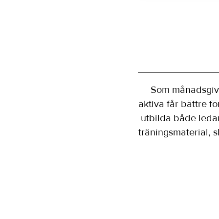
Som månadsgivare
aktiva får bättre f
utbilda både ledar
träningsmaterial, 